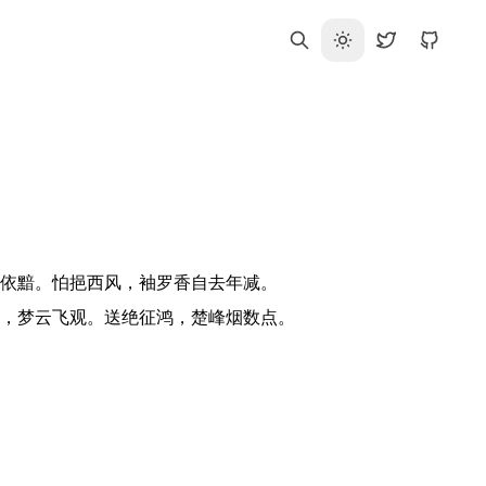
依黯。怕挹西风，袖罗香自去年减。

，梦云飞观。送绝征鸿，楚峰烟数点。
