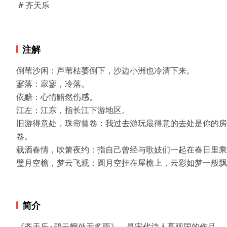
# 齐天乐
注解
倒苇沙闲：芦苇枯萎倒下，沙边小洲也冷清下来。

寥落：寂寥，冷落。

依黯：心情黯然伤感。

江左：江东，指长江下游地区。

旧游得意处，珠帘曾卷：我过去游玩最得意的去处是你的房
卷。

载酒春情，吹箫夜约：指自己曾经与歌妓们一起在春日里乘
璧月空檐，梦云飞观：圆月空挂在屋檐上，云彩如梦一般飘
简介
《齐天乐·碧云阙处无多雨》，是宋代诗人高观国的作品。