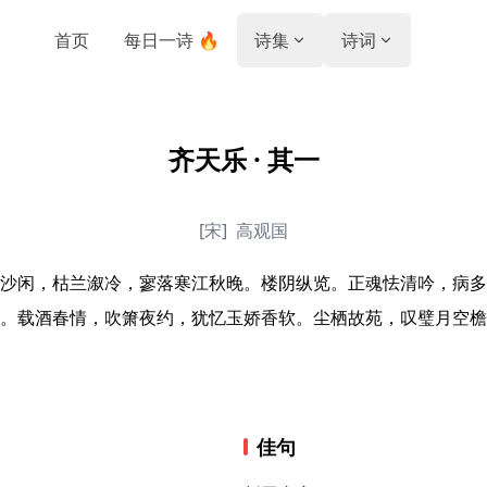
首页
每日一诗 🔥
诗集
诗词
齐天乐 · 其一
[宋]
高观国
沙闲，枯兰溆冷，寥落寒江秋晚。楼阴纵览。正魂怯清吟，病多
。载酒春情，吹箫夜约，犹忆玉娇香软。尘栖故苑，叹璧月空檐
佳句