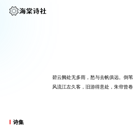
碧云阙处无多雨，愁与去帆俱远。倒苇
风流江左久客，旧游得意处，朱帘曾卷
诗集