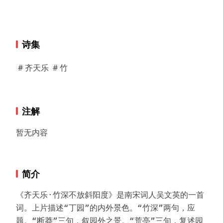
诗集
# 齐天乐
# 竹
注解
暂无内容
简介
《齐天乐·竹深不放斜阳度》是南宋词人吴文英的一首
词。上片描述“丁园”的内外景色。“竹深”两句，应
题。“断莽”三句，叙园外之景。“荒亭”三句，复述园