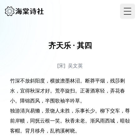
Togg
齐天乐 · 其四
[宋]
吴文英
竹深不放斜阳度，横披澹墨林沼。断莽平烟，残莎剩
水，宜得秋深才好。荒亭旋扫。正著酒寒轻，弄花春
小。障锦西风，半围歌袖半吟草。

独游清兴易懒，景饶人未胜，乐事长少。柳下交车，尊
前岸帻，同抚云根一笑。秋香未老。渐风雨西城，暗敧
客帽。背月移舟，乱鸦溪树晓。
