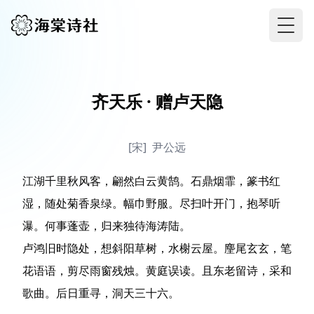
Togg
齐天乐 · 赠卢天隐
[宋]
尹公远
江湖千里秋风客，翩然白云黄鹄。石鼎烟霏，篆书红
湿，随处菊香泉绿。幅巾野服。尽扫叶开门，抱琴听
瀑。何事蓬壶，归来独待海涛陆。

卢鸿旧时隐处，想斜阳草树，水榭云屋。麈尾玄玄，笔
花语语，剪尽雨窗残烛。黄庭误读。且东老留诗，采和
歌曲。后日重寻，洞天三十六。
