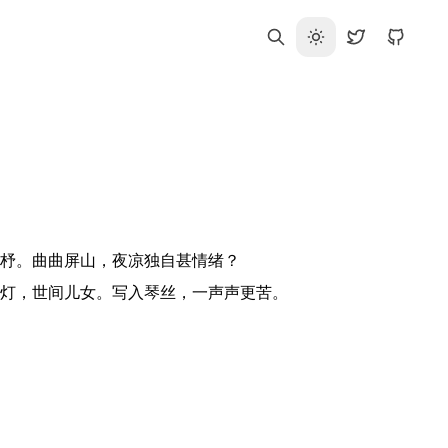
杼。曲曲屏山，夜凉独自甚情绪？

灯，世间儿女。写入琴丝，一声声更苦。
