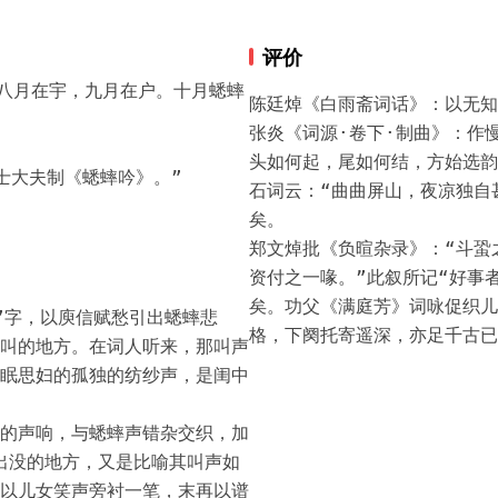
评价
，八月在宇，九月在户。十月蟋蟀
陈廷焯《白雨斋词话》：以无知
张炎《词源·卷下·制曲》：作
头如何起，尾如何结，方始选韵
士大夫制《蟋蟀吟》。”
石词云：“曲曲屏山，夜凉独自
矣。

郑文焯批《负暄杂录》：“斗蛩
资付之一喙。”此叙所记“好事
矣。功父《满庭芳》词咏促织儿
”字，以庾信赋愁引出蟋蟀悲
格，下阕托寄遥深，亦足千古已
叫的地方。在词人听来，那叫声
眠思妇的孤独的纺纱声，是闺中
的声响，与蟋蟀声错杂交织，加
常出没的地方，又是比喻其叫声如
以儿女笑声旁衬一笔，末再以谱