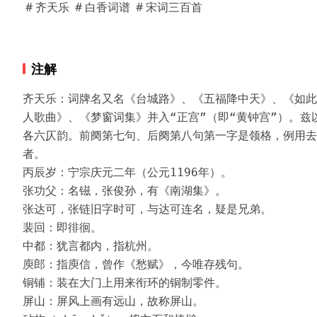
# 齐天乐
# 白香词谱
# 宋词三百首
注解
齐天乐：词牌名又名《台城路》、《五福降中天》、《如此
人歌曲》、《梦窗词集》并入“正宫”（即“黄钟宫”）。
各六仄韵。前阕第七句、后阕第八句第一字是领格，例用去
者。

丙辰岁：宁宗庆元二年（公元1196年）。

张功父：名镃，张俊孙，有《南湖集》。

张达可，张链旧字时可，与达可连名，疑是兄弟。

裴回：即徘徊。

中都：犹言都内，指杭州。

庾郎：指庾信，曾作《愁赋》，今唯存残句。

铜铺：装在大门上用来衔环的铜制零件。

屏山：屏风上画有远山，故称屏山。
