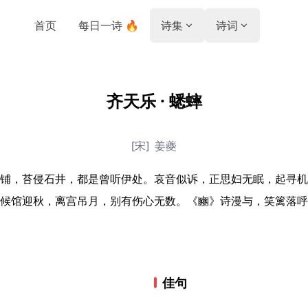
首页
每日一诗 🔥
诗集
诗词
齐天乐 · 蟋蟀
[宋]
姜夔
铺，苔侵石井，都是曾听伊处。哀音似诉，正思妇无眠，起寻机
候馆迎秋，离宫吊月，别有伤心无数。《豳》诗漫与，笑篱落呼
佳句