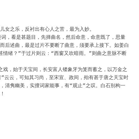
儿女之乐，反衬出有心人之苦，最为入妙。

慢词，看是甚题目，先择曲名，然后命意，命意既了，思量
而后述曲，最是过片不要断了曲意，须要承上接下。如姜白
甚情绪？”于过片则云：“西窗又吹暗雨。”则曲之意脉不断
之戏，始于天宝间，长安富人镂象牙为笼而蓄之，以万金之
者”云云，可知其习尚，至宋宣、政间，殆有甚于唐之天宝时
，清隽幽美，实擅词家能事，有“观止”之叹。白石别构一
！