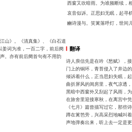
西窗又吹暗雨。为谁频断续，
哀音似诉。正思妇无眠，起寻
豳诗漫与。笑篱落呼灯，世间
江山》。《清真集》、《白石道
翻译
兹以姜词为准，一百二字，前后阕
声。亦有前后阕首句有不用韵
诗人庾信先是在吟《愁赋》，接
门上的铜环，青苔侵入了井边的
倾诉着什么，正当思妇失眠，起
曲折屏风的闺房里，夜气凉透，
黑暗中西窗外又刮起了风雨，为
在旅舍里迎接寒秋，在离宫中凭
《七月》篇曾描写过它，那些诗
蹲在篱笆旁，兴高采烈地喊叫着
声地弹奏出来，听上去一定是更