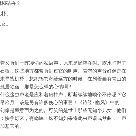
相和砧杵？
机杼。
儿女。
着又听到一阵凄切的私语声，原来是蟋蟀在叫。露水打湿了
石板，这些地方都曾听到过它的叫声。哀怨的声音好像是在
来寻找机杼，想织锦书寄给远方的时候。在列着画有青山的
孤居独宿，那是怎么样的心情啊！

什么这虫声老是应和着砧杵声，断断续续地响个不停呢？它
吊冷月，该是另有许多伤心的事罢！《诗经·豳风》中的
句像是率意而为之的。可笑的是世上那些无知小儿女，他们
：快拿灯来，有蟋蟀！殊不知如果将此虫声谱成琴曲，一声
加悲苦的。