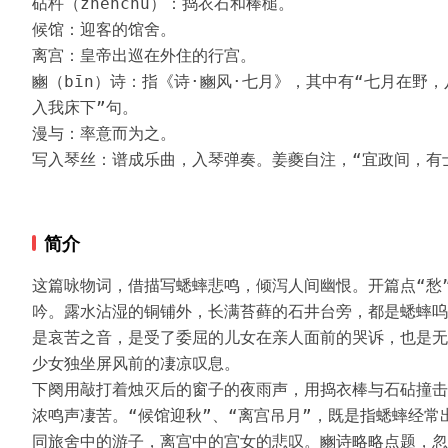
砧杵（zhēnchǔ）：捣衣石和棒槌。

候馆：迎客的馆舍。

离宫：皇帝出巡在外住的行宫。

豳（bīn）诗：指《诗·豳风·七月》，其中有“七月在野
入我床下”句。

漫与：率意而为之。

写入琴丝：谱成乐曲，入琴弹奏。姜夔自注，“宜政间，有
简介
这篇咏物词，借描写蟋蟀悲鸣，倾泻人间幽恨。开篇点“愁
吟。露水沾湿的铜铺外，长满苔藓的石井台旁，都是蟋蟀呜
是哀苦之音，是受了委屈的儿女在亲人面前的哭诉，也是无
少女独坐屏风前的凄凉叹息。

下阕用敲打着烛灭后的窗子的夜雨声，用捣衣棒与石砧撞击
浓鸣声凄苦。“候馆迎秋”、“离宫吊月”，既是指蟋蟀经
同旅舍中的游子，离宫中的宫女的悲叹。豳诗略略点题，忽