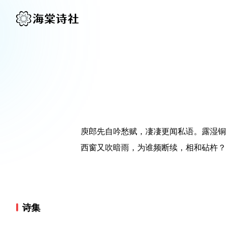
庾郎先自吟愁赋，凄凄更闻私语。露湿铜
西窗又吹暗雨，为谁频断续，相和砧杵？
诗集