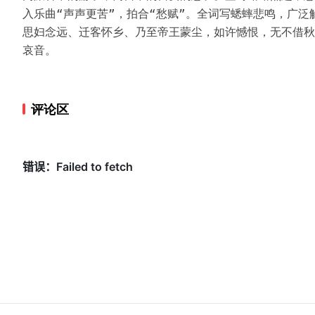
入乐曲“声声更苦”，拍合“愁赋”。全词写蟋蟀悲鸣，广
思妇念远、迁客怀乡、乃至帝王蒙尘，如许憾恨，无不借秋
哀音。
评论区