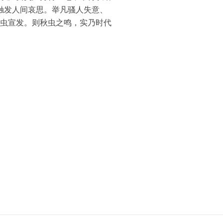
泛触发人间哀思。举凡骚人失意、
虫宣发。则秋虫之鸣，实乃时代