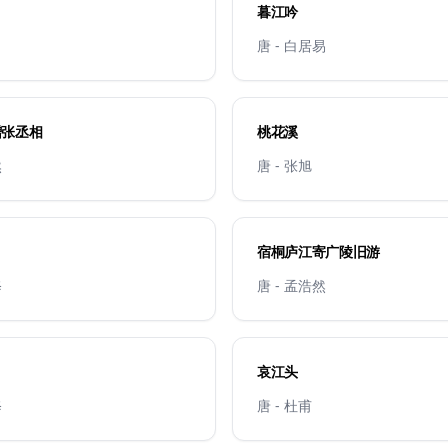
暮江吟
唐 - 白居易
赠张丞相
桃花溪
然
唐 - 张旭
宿桐庐江寄广陵旧游
修
唐 - 孟浩然
哀江头
修
唐 - 杜甫