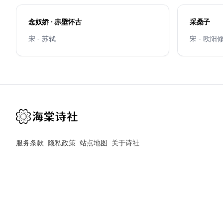
念奴娇 · 赤壁怀古
采桑子
宋 - 苏轼
宋 - 欧阳
服务条款
隐私政策
站点地图
关于诗社