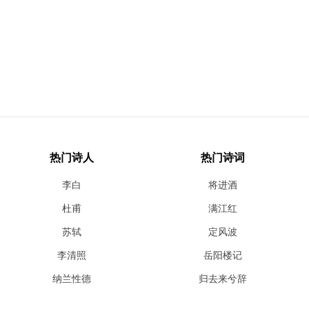
热门诗人
热门诗词
李白
将进酒
杜甫
满江红
苏轼
定风波
李清照
岳阳楼记
纳兰性德
归去来兮辞