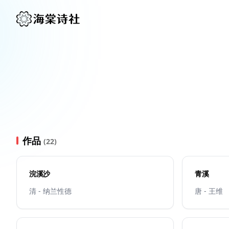
作品
(22)
浣溪沙
青溪
清 - 纳兰性德
唐 - 王维