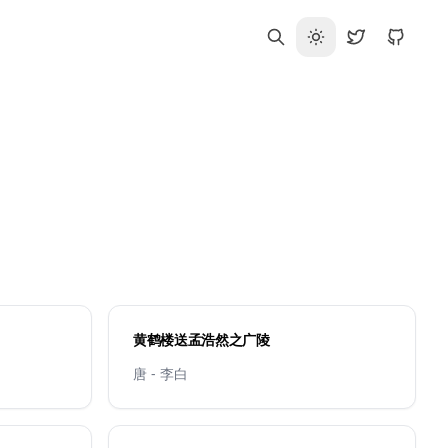
黄鹤楼送孟浩然之广陵
唐 - 李白