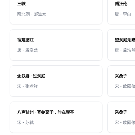
三峡
赠汪伦
南北朝 - 郦道元
唐 - 李白
宿建德江
望洞庭湖
唐 - 孟浩然
唐 - 孟浩
念奴娇 · 过洞庭
采桑子
宋 - 张孝祥
宋 - 欧阳
八声甘州 · 寄参寥子，时在巽亭
采桑子
宋 - 苏轼
宋 - 欧阳