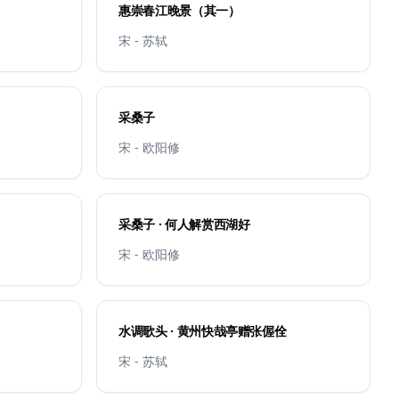
惠崇春江晚景（其一）
宋 - 苏轼
采桑子
宋 - 欧阳修
采桑子 · 何人解赏西湖好
宋 - 欧阳修
水调歌头 · 黄州快哉亭赠张偓佺
宋 - 苏轼