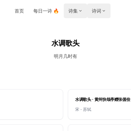
首页
每日一诗 🔥
诗集
诗词
水调歌头
明月几时有
水调歌头 · 黄州快哉亭赠张偓佺
宋 - 苏轼