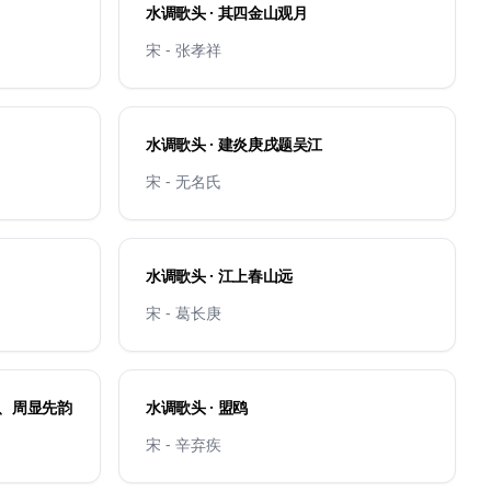
水调歌头 · 其四金山观月
宋 - 张孝祥
水调歌头 · 建炎庚戌题吴江
宋 - 无名氏
水调歌头 · 江上春山远
宋 - 葛长庚
翁、周显先韵
水调歌头 · 盟鸥
宋 - 辛弃疾