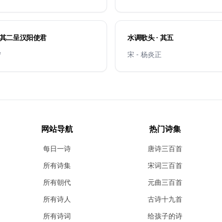
· 其二呈汉阳使君
水调歌头 · 其五
宁
宋 - 杨炎正
网站导航
热门诗集
每日一诗
唐诗三百首
所有诗集
宋词三百首
所有朝代
元曲三百首
所有诗人
古诗十九首
所有诗词
给孩子的诗