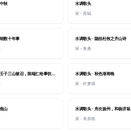
 中秋
水调歌头
宋 - 苏轼
 细数十年事
水调歌头 · 隐括杜牧之齐山诗
大
宋 - 朱熹
· 壬子三山被召，陈端仁给事饮饯
水调歌头 · 秋色渐将晚
疾
宋 - 叶梦得
 焦山
水调歌头 · 舟次扬州，和杨济
宋 - 辛弃疾