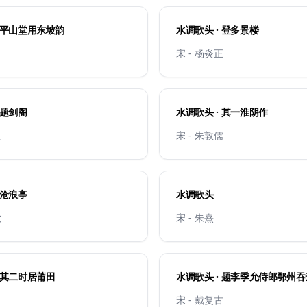
· 平山堂用东坡韵
水调歌头 · 登多景楼
宋 - 杨炎正
 题剑阁
水调歌头 · 其一淮阴作
之
宋 - 朱敦儒
 沧浪亭
水调歌头
钦
宋 - 朱熹
· 其二时居莆田
水调歌头 · 题李季允侍郎鄂州
宋 - 戴复古