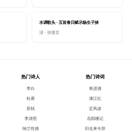
水调歌头 · 五首春日赋示杨生子掞
清 - 张惠言
热门诗人
热门诗词
李白
将进酒
杜甫
满江红
苏轼
定风波
李清照
岳阳楼记
纳兰性德
归去来兮辞