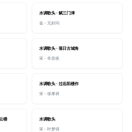
水调歌头 · 赋三门津
金 - 元好问
水调歌头 · 落日古城角
宋 - 辛弃疾
水调歌头 · 过岳阳楼作
宋 - 张孝祥
吞云楼
水调歌头
宋 - 叶梦得